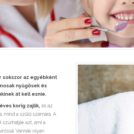
r sokszor az egyébként
amosak nyűgösek és
inek át kell esnie.
ves korig zajlik,
és az
, mind a szülő számára. A
el szúrhatják azt, ami a
síróssá. Vannak olyan