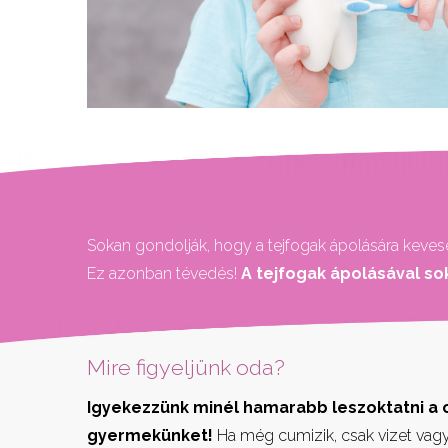
Sokan gondolják, hogy a tejfogak ápolására kevese
Ez azonban tévedés!
A tejfogak ápolásával so
Mire figyeljünk oda?
Igyekezzünk minél hamarabb leszoktatni a 
gyermekünket!
Ha még cumizik, csak vizet vag