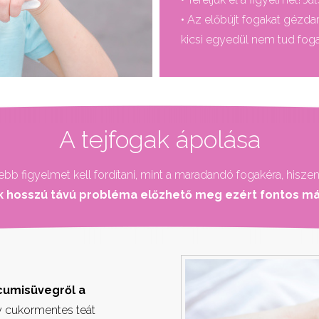
• Az előbújt fogakat gézdara
kicsi egyedül nem tud fog
A tejfogak ápolása
bb figyelmet kell fordítani, mint a maradandó fogakéra, hiszen
k hosszú távú probléma előzhető meg ezért fontos már 
cumisüvegről a
y cukormentes teát