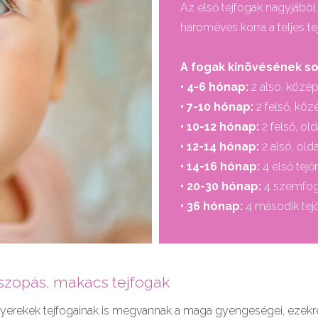
Az első tejfogak nagyjából
hároméves korra a teljes tej
A fogak kinövésének so
• 4-6 hónap:
2 alsó, közé
• 7-10 hónap:
2 felső, kö
• 10-12 hónap:
2 felső, ol
• 12-14 hónap:
2 alsó, old
• 14-16 hónap:
4 első tejőr
• 20-30 hónap:
4 szemfog
• 36 hónap:
4 második tejő
jjszopás, makacs tejfogak
 gyerekek tejfogainak is megvannak a maga gyengeségei, eze