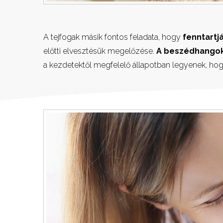
A tejfogak másik fontos feladata, hogy
fenntartj
előtti elvesztésük megelőzése.
A beszédhangok
a kezdetektől megfelelő állapotban legyenek, hogy