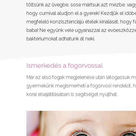
töltsünk az üvegbe, sose mártsuk azt mézbe, vag
hogy cumival aludjon el a gyerek! Kezdjük el időb
megfelelő konzisztenciájú ételek kínálását, hogy 
baba! Ne együnk vele ugyanazzal az evőeszközze
baktériumokat adhatunk át neki.
Ismerkedés a fogorvossal
Már az első fogak megjelenése után látogassuk m
gyermekünk megismerheti a fogorvosi rendelőt, h
korai elsajátításában is segítséget nyújthat.