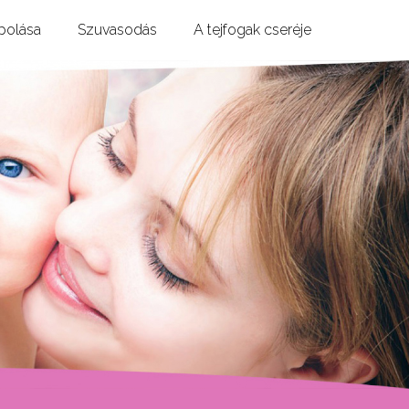
ápolása
Szuvasodás
A tejfogak cseréje