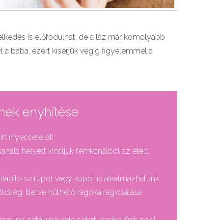
kedés is előfodulhat, de a láz már komolyabb
et a baba, ezért kísérjük végig figyelemmel a
inek enyhítése
írt ínyecsetelőt!
ala helyett kínáljuk fémkanálból az ételt,
llapító szirupot vagy kúpot is alkalmazhatunk.
ldség, illetve hűthető rágóka rágicsálása
átsszunk, sétáljunk vele sokat, énekeljünk neki!