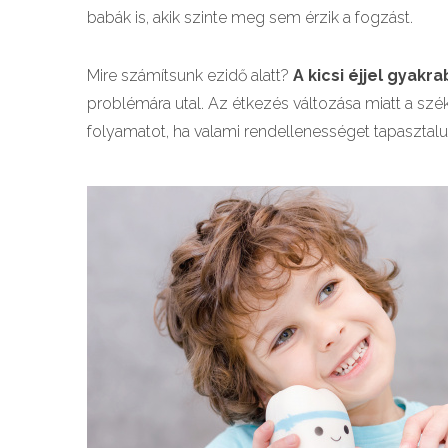
babák is, akik szinte meg sem érzik a fogzást.
Mire számítsunk ezidő alatt?
A kicsi éjjel gyak
problémára utal. Az étkezés változása miatt a székl
folyamatot, ha valami rendellenességet tapasztalu