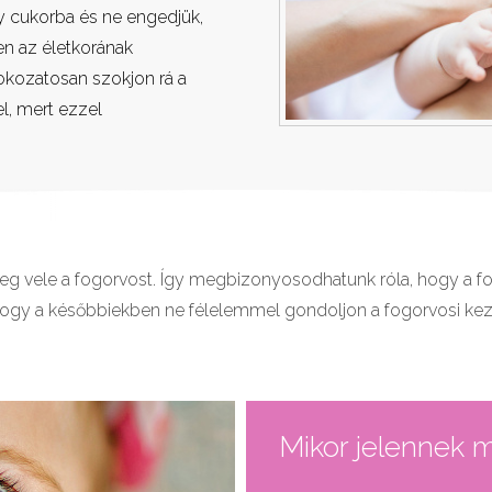
y cukorba és ne engedjük,
en az életkorának
fokozatosan szokjon rá a
l, mert ezzel
eg vele a fogorvost. Így megbizonyosodhatunk róla, hogy a f
ogy a későbbiekben ne félelemmel gondoljon a fogorvosi kez
Mikor jelennek 