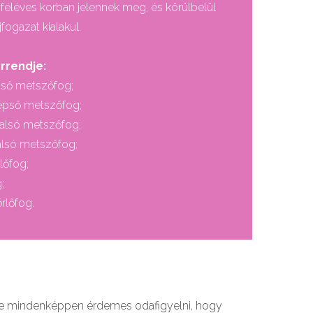
 féléves korban jelennek meg, és körülbelül
fogazat kialakul.
rrendje:
pső metszőfog;
zépső metszőfog;
dalsó metszőfog;
alsó metszőfog;
lőfog;
;
rlőfog.
kre mindenképpen érdemes odafigyelni, hogy