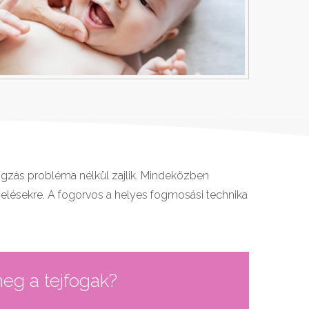
ogzás probléma nélkül zajlik. Mindeközben
elésekre. A fogorvos a helyes fogmosási technika
meg a tejfogak?