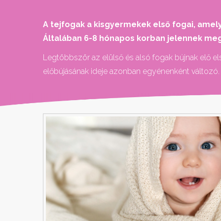
A tejfogak a kisgyermekek első fogai, amel
Általában 6-8 hónapos korban jelennek meg az
Legtöbbször az elülső és alsó fogak bújnak elő e
előbújásának ideje azonban egyénenként változó.