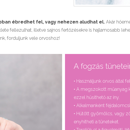
rabban ébredhet fel, vagy nehezen aludhat el.
Akár hőemel
ete fellezulhat, illetve sajnos fertőzésekre is hajlamosabb leh
nk, forduljunk vele orvoshoz!
A fogzás tünete
• Használjunk orvos által fel
• A megszokott műanyag kan
ezzel hűsíthető az íny.
• Alkalmanként féjdalomcsi
• Hűtött gyömölcs, vagy zö
enyhítheti a tüneteket.
• Tereljük el a figyelmét! J