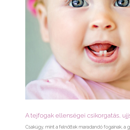
A tejfogak ellenségei csikorgatás, u
Csakúgy, mint a felnőttek maradandó fogainak, a