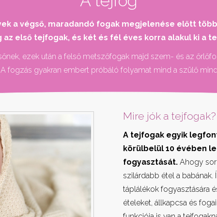
A tejfog
yek a végső, maradandó fogak megjelenése előtt több m
 első tejfogak, és két és fél éves korra alakul ki a te
lsőnek, ezek után a felső metszőfogak majd szem- és az őrlőfo
 A fogzás gyakran embert próbáló folyamat mind a szülő min
​Mire jók a tejfogak?
A tejfogak egyik legfo
körülbelül 10 évében le
fogyasztását.
Ahogy sorb
szilárdabb étel a babának. 
táplálékok fogyasztására 
ételeket, állkapcsa és fog
funkciója is van a tejfogak