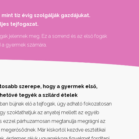
int tíz évig szolgálják gazdájukat.
ljes tejfogazat.
gak jelennek meg. Ez a sorrend és az első fogak
d a gyermek számára.
ntosabb szerepe, hogy a gyermek első,
hetővé tegyék a szilárd ételek
an bújnak elő a tejfogak, úgy adható fokozatosan
Így szoktathatjuk az anyatej mellett az egyéb
és ezzel párhuzamosan megtanulja megrágni az
ai megerősödnek. Már kiskortól kezdve esztétikai
nak, érdemes rájuk ugyanakkora figyelmet fordítani,